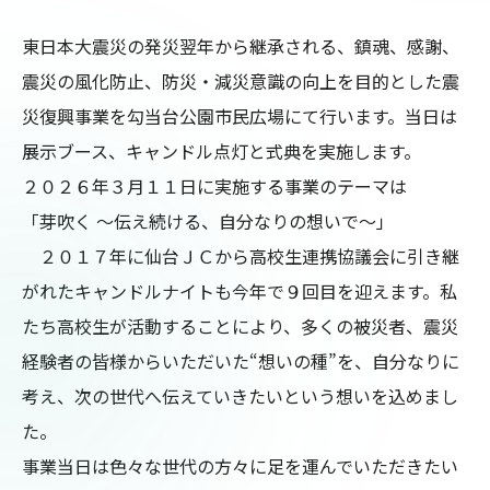
東日本大震災の発災翌年から継承される、鎮魂、感謝、
震災の風化防止、防災・減災意識の向上を目的とした震
災復興事業を勾当台公園市民広場にて行います。当日は
展示ブース、キャンドル点灯と式典を実施します。

２０２６年３月１１日に実施する事業のテーマは

「芽吹く ～伝え続ける、自分なりの想いで～」

　２０１７年に仙台ＪＣから高校生連携協議会に引き継
がれたキャンドルナイトも今年で９回目を迎えます。私
たち高校生が活動することにより、多くの被災者、震災
経験者の皆様からいただいた“想いの種”を、自分なりに
考え、次の世代へ伝えていきたいという想いを込めまし
た。

事業当日は色々な世代の方々に足を運んでいただきたい