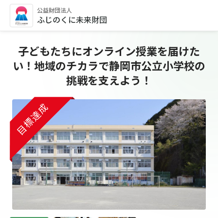
公益財団法人
ふじのくに未来財団
子どもたちにオンライン授業を届けた
い！地域のチカラで静岡市公立小学校の
挑戦を支えよう！
目標達成
目標達成
目標達成