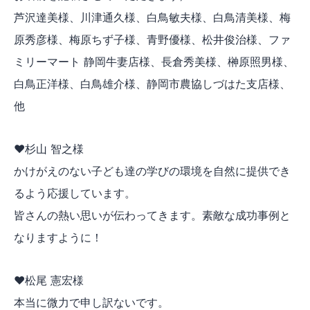
芦沢達美様、川津通久様、白鳥敏夫様、白鳥清美様、梅
原秀彦様、梅原ちず子様、青野優様、松井俊治様、ファ
ミリーマート 静岡牛妻店様、長倉秀美様、榊原照男様、
白鳥正洋様、白鳥雄介様、静岡市農協しづはた支店様、
他
♥杉山 智之様
かけがえのない子ども達の学びの環境を自然に提供でき
るよう応援しています。
皆さんの熱い思いが伝わってきます。素敵な成功事例と
なりますように！
♥松尾 憲宏様
本当に微力で申し訳ないです。